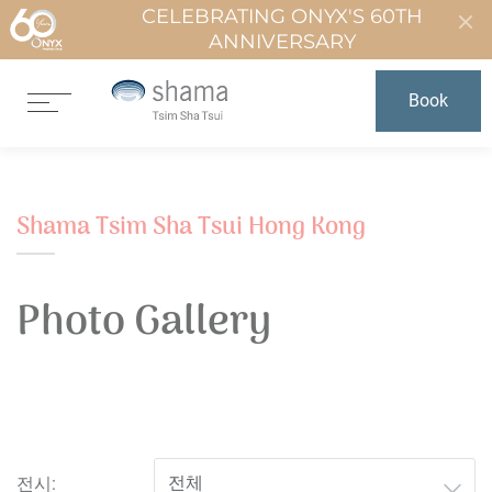
CELEBRATING ONYX'S 60TH
ANNIVERSARY
Book
Shama Tsim Sha Tsui Hong Kong
Photo Gallery
전시: