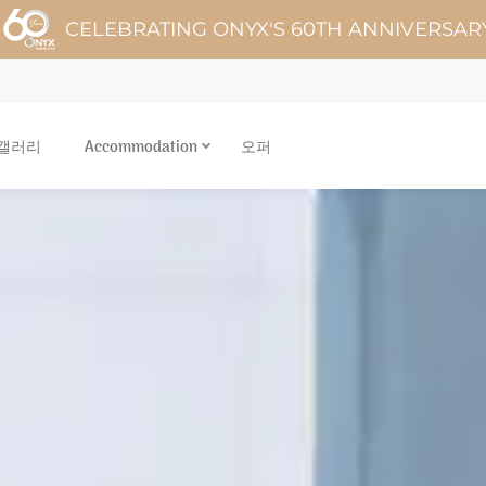
CELEBRATING ONYX'S 60TH ANNIVERSAR
 갤러리
Accommodation
오퍼