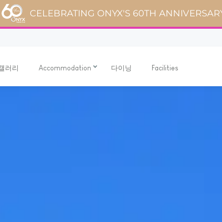
CELEBRATING ONYX'S 60TH ANNIVERSAR
 갤러리
Accommodation
다이닝
Facilities