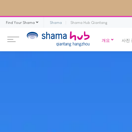
Find Your Shama
Shama
Shama Hub Qiantang
개요
사진