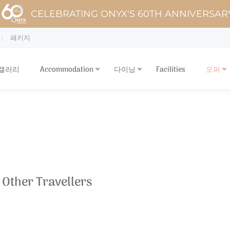
CELEBRATING ONYX'S 60TH ANNIVERSAR
패키지
 갤러리
Accommodation
다이닝
Facilities
오퍼
Other Travellers