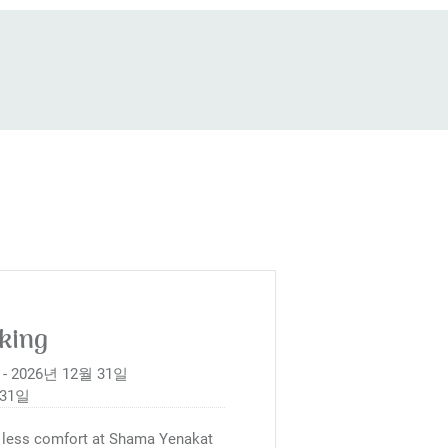
king
- 2026년 12월 31일
 31일
 less comfort at Shama Yenakat