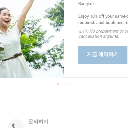
Bangkok.
Enjoy 10% off your same-d
required. Just book and m
조건: No prepayment or cre
As an ONYX Rewards membe
cancellation anytime.
10% off and earn points y
지금 예약하기
문의하기