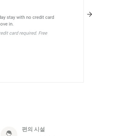
ay stay with no credit card
ove in.
dit card required. Free
r, you’ll receive an additional
ou can redeem for free stays.
편의 시설