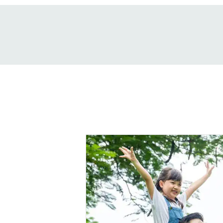
e
31일
en-Akat Bangkok.