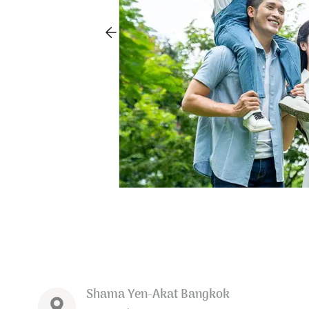
with these
tend your visit.
tra 10% savings
 booking
Shama Yen-Akat Bangkok